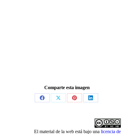
Comparte esta imagen
Share
Share
Share
Share
on
on
on
on
Facebook
X
Pinterest
LinkedIn
El material de la web está bajo una
licencia de