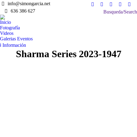
info@simongarcia.net
Facebook
X
Instagram
Vimeo
Lin
636 386 627
Search:
Busqueda/Search
page
page
page
page
pag
opens
opens
opens
opens
ope
Inicio
in
in
in
in
in
Fotografía
Videos
new
new
new
new
ne
Galerias Eventos
window
window
window
window
win
ℹ Información
Sharma Series 2023-1947