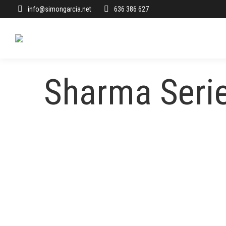
info@simongarcia.net
636 386 627
Sharma Seri