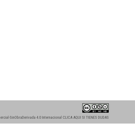
cial-SinObraDerivada 4.0 Internacional
CLICA AQUI SI TIENES DUDAS