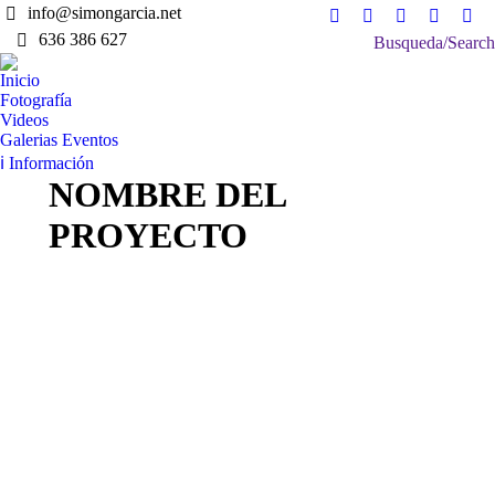
info@simongarcia.net
Facebook
X
Instagram
Vimeo
Lin
636 386 627
Search:
Busqueda/Search
page
page
page
page
pag
opens
opens
opens
opens
ope
Inicio
in
in
in
in
in
Fotografía
Videos
new
new
new
new
ne
Galerias Eventos
window
window
window
window
win
ℹ Información
NOMBRE DEL
PROYECTO