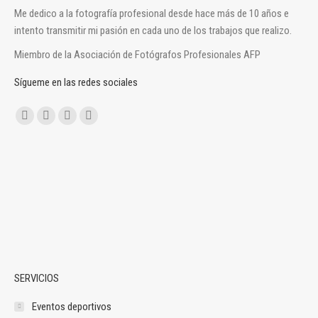
Me dedico a la fotografía profesional desde hace más de 10 años e
intento transmitir mi pasión en cada uno de los trabajos que realizo.
Miembro de la Asociación de Fotógrafos Profesionales AFP
Sígueme en las redes sociales
Encuéntranos en:
Facebook
X
Instagram
Mail
page
page
page
page
opens
opens
opens
opens
in
in
in
in
new
new
new
new
window
window
window
window
SERVICIOS
Eventos deportivos